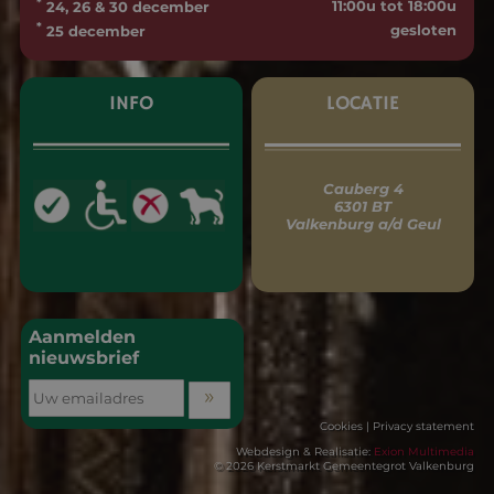
*
11:00u tot 18:00u
24, 26 & 30 december
*
gesloten
25 december
INFO
LOCATIE
Cauberg 4
6301 BT
Valkenburg a/d Geul
Aanmelden
nieuwsbrief
Cookies
|
Privacy statement
Webdesign & Realisatie:
Exion Multimedia
© 2026 Kerstmarkt Gemeentegrot Valkenburg