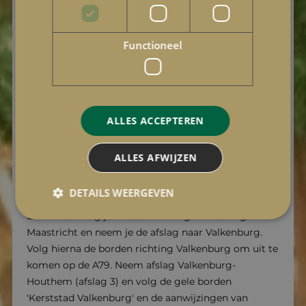
Maastricht en Heerlen van en naar Valkenburg. Ook
vanaf Kerkrade en Aken (Duitsland) is Valkenburg
Functioneel
per trein bereikbaar. Daarnaast zijn er diverse
buslijnen die Valkenburg a/d Geul aan doen. Zie voor
actuele info en tijden:
www.9292.nl
Per auto
Navigeer naar het centrum van Valkenburg aan de
ALLES ACCEPTEREN
Geul en volg de gele borden 'Kerststad Valkenburg'.
Geen navigatie beschikbaar? Gebruik dan
ALLES AFWIJZEN
onderstaande beschrijving:
DETAILS WEERGEVEN
Vanuit de richting Eindhoven:
Komend vanuit
Eindhoven volg je de autosnelweg A2 richting
Maastricht en neem je de afslag naar Valkenburg.
Volg hierna de borden richting Valkenburg om uit te
komen op de A79. Neem afslag Valkenburg-
Houthem (afslag 3) en volg de gele borden
'Kerststad Valkenburg' en de aanwijzingen van