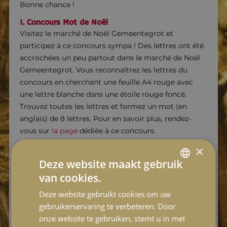
Bonne chance !
1. Concours Mot de Noël
Visitez le marché de Noël Gemeentegrot et
participez à ce concours sympa ! Des lettres ont été
accrochées un peu partout dans le marché de Noël
Gemeentegrot. Vous reconnaîtrez les lettres du
concours en cherchant une feuille A4 rouge avec
une lettre blanche dans une étoile rouge foncé.
Trouvez toutes les lettres et formez un mot (en
anglais) de 8 lettres. Pour en savoir plus, rendez-
vous sur
la page
dédiée à ce concours.
×
2. Jeu-concours chasse au trésor du lutin de Noël
Visitez le marché de Noël Gemeentegrot et
Deze website maakt gebruik
participez à ce jeu-concours amusant ! Notre lutin
van cookies.
DUTCH
de Noël s'est caché dans tout le marché de Noël
Deze website gebruikt cookies om uw
Gemeentegrot. Comptez toutes les plaques dorées
ENGLISH
gebruikerservaring te verbeteren. Door
avec notre lutin de Noël, inscrivez votre réponse sur
FRENCH
onze website te gebruiken, stemt u in met
la feuille de réponse, déposez-la dans notre bureau