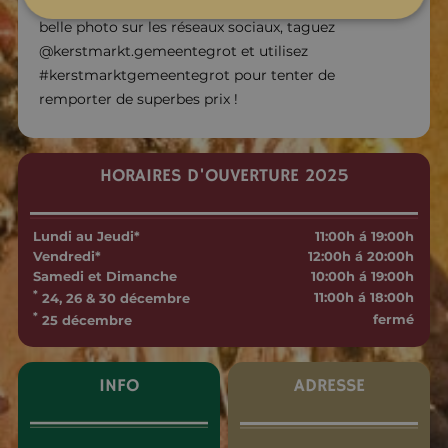
participez à ce concours sympa ! Partagez votre plus
belle photo sur les réseaux sociaux, taguez
@kerstmarkt.gemeentegrot et utilisez
#kerstmarktgemeentegrot pour tenter de
remporter de superbes prix !
HORAIRES D'OUVERTURE 2025
Lundi au Jeudi*
11:00h á 19:00h
Vendredi*
12:00h á 20:00h
Samedi et Dimanche
10:00h á 19:00h
*
11:00h á 18:00h
24, 26 & 30 décembre
*
fermé
25 décembre
INFO
ADRESSE